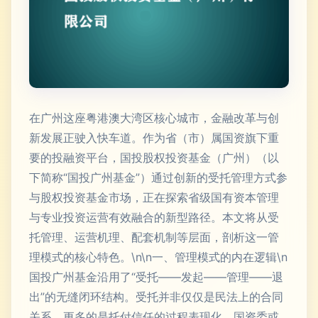
在广州这座粤港澳大湾区核心城市，金融改革与创
新发展正驶入快车道。作为省（市）属国资旗下重
要的投融资平台，国投股权投资基金（广州）（以
下简称“国投广州基金”）通过创新的受托管理方式参
与股权投资基金市场，正在探索省级国有资本管理
与专业投资运营有效融合的新型路径。本文将从受
托管理、运营机理、配套机制等层面，剖析这一管
理模式的核心特色。\n\n一、管理模式的内在逻辑\n
国投广州基金沿用了“受托——发起——管理——退
出”的无缝闭环结构。受托并非仅仅是民法上的合同
关系，更多的是托付信任的过程表现化。国资委或